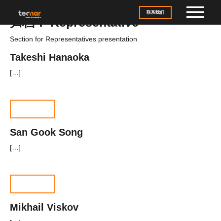
Skip to content
联系我们
归档：
Representative
Section for Representatives presentation
Takeshi Hanaoka
[…]
阅读文章
San Gook Song
[…]
阅读文章
Mikhail Viskov